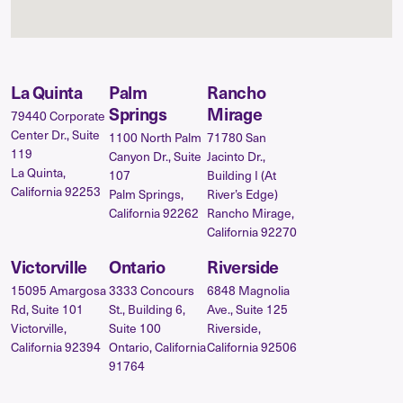
La Quinta
Palm
Rancho
Springs
Mirage
79440 Corporate
Center Dr., Suite
1100 North Palm
71780 San
119
Canyon Dr., Suite
Jacinto Dr.,
La Quinta,
107
Building I (At
California 92253
Palm Springs,
River’s Edge)
California 92262
Rancho Mirage,
California 92270
Victorville
Ontario
Riverside
15095 Amargosa
3333 Concours
6848 Magnolia
Rd, Suite 101
St., Building 6,
Ave., Suite 125
Victorville,
Suite 100
Riverside,
California 92394
Ontario, California
California 92506
91764