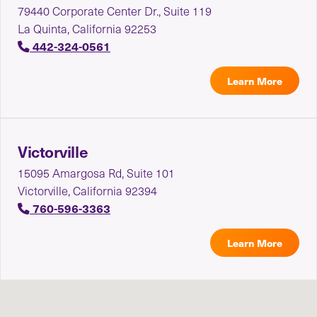
79440 Corporate Center Dr., Suite 119
La Quinta, California 92253
442-324-0561
Learn More
Victorville
15095 Amargosa Rd, Suite 101
Victorville, California 92394
760-596-3363
Learn More