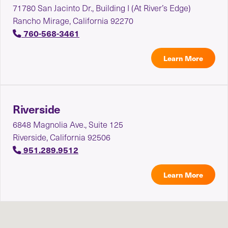
71780 San Jacinto Dr., Building I (At River’s Edge)
Rancho Mirage, California 92270
760-568-3461
Learn More
Riverside
6848 Magnolia Ave., Suite 125
Riverside, California 92506
951.289.9512
Learn More