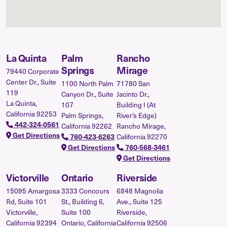
La Quinta
Palm
Rancho
Springs
Mirage
79440 Corporate
Center Dr., Suite
1100 North Palm
71780 San
119
Canyon Dr., Suite
Jacinto Dr.,
La Quinta,
107
Building I (At
California 92253
Palm Springs,
River’s Edge)
442-324-0561
California 92262
Rancho Mirage,
Get Directions
California 92270
760-423-6263
Get Directions
760-568-3461
Get Directions
Victorville
Ontario
Riverside
15095 Amargosa
3333 Concours
6848 Magnolia
Rd, Suite 101
St., Building 6,
Ave., Suite 125
Victorville,
Suite 100
Riverside,
California 92394
Ontario, California
California 92506