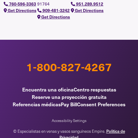
91764
760-596-3363
951.289.9512
Get Directions
909-481-3242
Get Directions
Get Directions
1-800-827-4267
Encuentra una oficina
Centro respuestas
Reserve una proyección gratuita
Referencias médicas
Pay Bill
Consent Preferences
Accessibility Settings
Política de
© Especialistas en venas y vasos sanguíneos Empire.
Privacidad