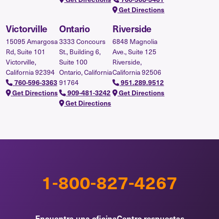
Get Directions
Victorville
Ontario
Riverside
15095 Amargosa
3333 Concours
6848 Magnolia
Rd, Suite 101
St., Building 6,
Ave., Suite 125
Victorville,
Suite 100
Riverside,
California 92394
Ontario, California
California 92506
760-596-3363
91764
951.289.9512
Get Directions
909-481-3242
Get Directions
Get Directions
1-800-827-4267
Encuentra una oficina
Centro respuestas