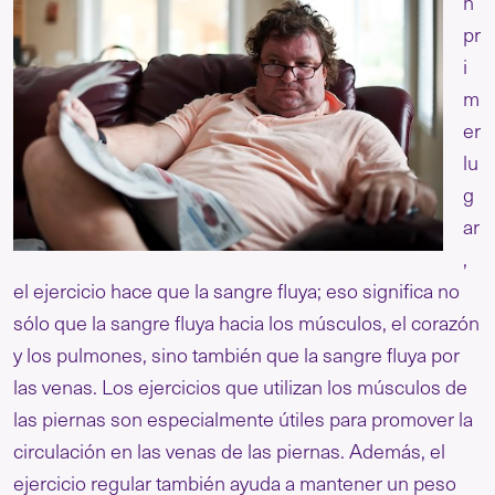
n
pr
i
m
er
lu
g
ar
,
el ejercicio hace que la sangre fluya; eso significa no
sólo que la sangre fluya hacia los músculos, el corazón
y los pulmones, sino también que la sangre fluya por
las venas. Los ejercicios que utilizan los músculos de
las piernas son especialmente útiles para promover la
circulación en las venas de las piernas. Además, el
ejercicio regular también ayuda a mantener un peso