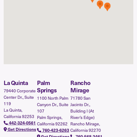
La Quinta
Palm
Rancho
Springs
Mirage
79440 Corporate
Center Dr., Suite
1100 North Palm
71780 San
119
Canyon Dr., Suite
Jacinto Dr.,
La Quinta,
107
Building I (At
California 92253
Palm Springs,
River’s Edge)
442-324-0561
California 92262
Rancho Mirage,
Get Directions
760-423-6263
California 92270
Get Directions
760-568-3461