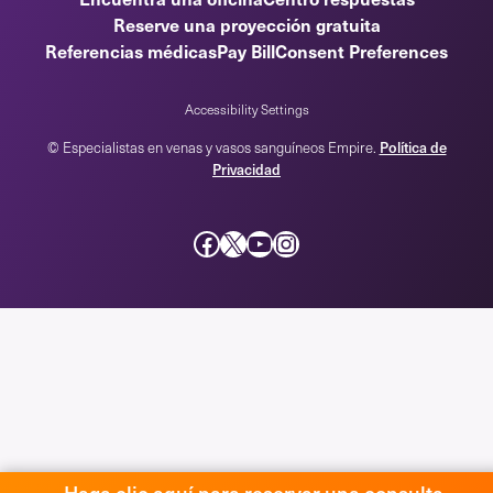
Reserve una proyección gratuita
Referencias médicas
Pay Bill
Consent Preferences
Accessibility Settings
© Especialistas en venas y vasos sanguíneos Empire.
Política de
Privacidad
Facebook
incógnita
YouTube
Instagram
Haga clic aquí para reservar una consulta