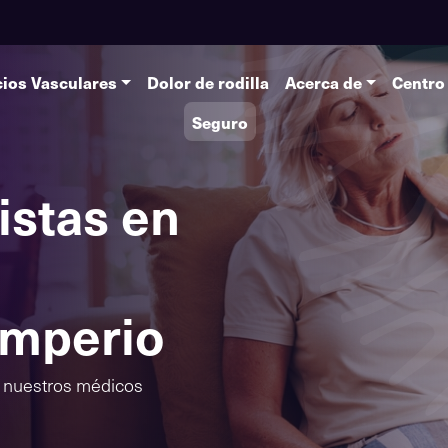
cios Vasculares
Dolor de rodilla
Acerca de
Centro
Seguro
istas en
Imperio
e nuestros médicos