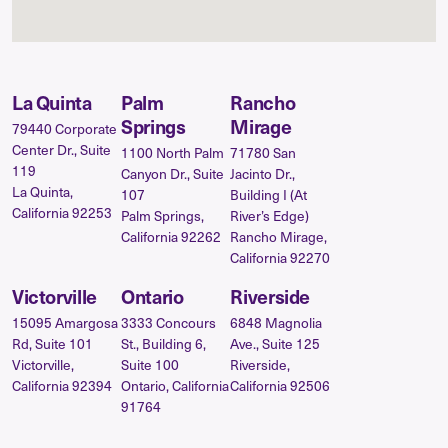
La Quinta
Palm
Rancho
Springs
Mirage
79440 Corporate
Center Dr., Suite
1100 North Palm
71780 San
119
Canyon Dr., Suite
Jacinto Dr.,
La Quinta,
107
Building I (At
California 92253
Palm Springs,
River’s Edge)
California 92262
Rancho Mirage,
California 92270
Victorville
Ontario
Riverside
15095 Amargosa
3333 Concours
6848 Magnolia
Rd, Suite 101
St., Building 6,
Ave., Suite 125
Victorville,
Suite 100
Riverside,
California 92394
Ontario, California
California 92506
91764