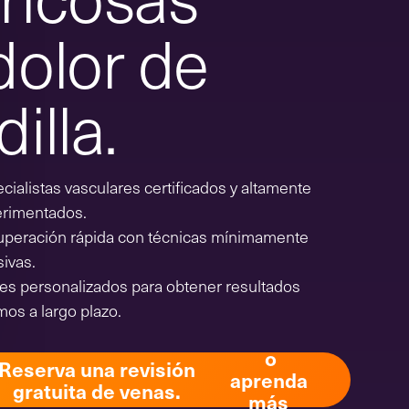
dolor de
dilla.
cialistas vasculares certificados y altamente
rimentados.
peración rápida con técnicas mínimamente
sivas.
es personalizados para obtener resultados
mos a largo plazo.
o
Reserva una revisión
aprenda
gratuita de venas.
más