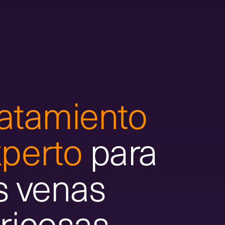
atamiento
perto
para
s venas
ricosas