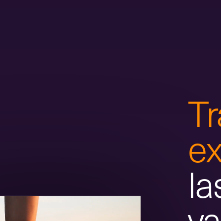
Tr
ex
la
va