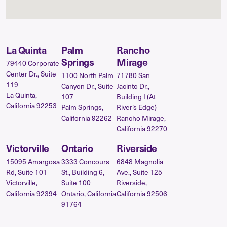
La Quinta
Palm
Rancho
Springs
Mirage
79440 Corporate
Center Dr., Suite
1100 North Palm
71780 San
119
Canyon Dr., Suite
Jacinto Dr.,
La Quinta,
107
Building I (At
California 92253
Palm Springs,
River’s Edge)
California 92262
Rancho Mirage,
California 92270
Victorville
Ontario
Riverside
15095 Amargosa
3333 Concours
6848 Magnolia
Rd, Suite 101
St., Building 6,
Ave., Suite 125
Victorville,
Suite 100
Riverside,
California 92394
Ontario, California
California 92506
91764