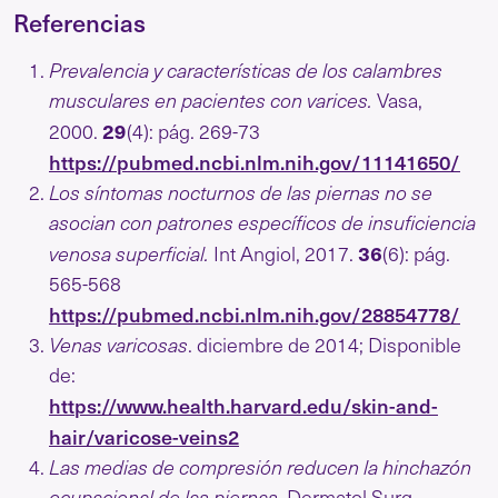
Referencias
Prevalencia y características de los calambres
musculares en pacientes con varices.
Vasa,
29
2000.
(4): pág. 269-73
https://pubmed.ncbi.nlm.nih.gov/11141650/
Los síntomas nocturnos de las piernas no se
asocian con patrones específicos de insuficiencia
36
venosa superficial.
Int Angiol, 2017.
(6): pág.
565-568
https://pubmed.ncbi.nlm.nih.gov/28854778/
Venas varicosas
. diciembre de 2014; Disponible
de:
https://www.health.harvard.edu/skin-and-
hair/varicose-veins2
Las medias de compresión reducen la hinchazón
ocupacional de las piernas.
Dermatol Surg,