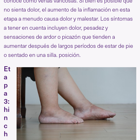
conoce como venas varicosas. Si bien es posible que
no sienta dolor, el aumento de la inflamación en esta
etapa a menudo causa dolor y malestar. Los síntomas
a tener en cuenta incluyen dolor, pesadez y
sensaciones de ardor o picazón que tienden a
aumentar después de largos períodos de estar de pie
o sentado en una silla. posición.
Et
a
p
a
3:
hi
n
c
h