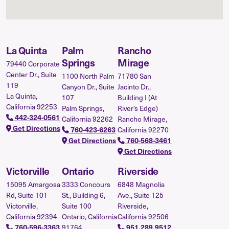
La Quinta
Palm
Rancho
Springs
Mirage
79440 Corporate
Center Dr., Suite
1100 North Palm
71780 San
119
Canyon Dr., Suite
Jacinto Dr.,
La Quinta,
107
Building I (At
California 92253
Palm Springs,
River’s Edge)
442-324-0561
California 92262
Rancho Mirage,
Get Directions
California 92270
760-423-6263
Get Directions
760-568-3461
Get Directions
Victorville
Ontario
Riverside
15095 Amargosa
3333 Concours
6848 Magnolia
Rd, Suite 101
St., Building 6,
Ave., Suite 125
Victorville,
Suite 100
Riverside,
California 92394
Ontario, California
California 92506
91764
760-596-3363
951.289.9512