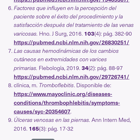
Factores que influyen en la percepción del
paciente sobre el éxito del procedimiento y la
satisfacción después del tratamiento de las venas
103
varicosas.
Hno. J Surg, 2016.
(4): pág. 382-90
https://pubmed.ncbi.nlm.nih.gov/26830251/
Las causas hemodinámicas de los cambios
cutáneos en extremidades con varices
34
primarias.
Flebología, 2019.
(2): pág. 88-97
https://pubmed.ncbi.nlm.nih.gov/29726741/
clínica, m.
Tromboflebitis
. Disponible de:
https://www.mayoclinic.org/diseases-
conditions/thrombophlebitis/symptoms-
causes/syc-20354607
.
Úlceras venosas en las piernas.
Ann Intern Med,
165
2016.
(3): pág. 17-32