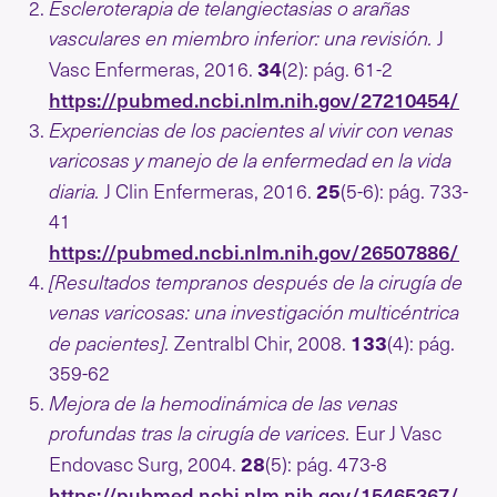
Escleroterapia de telangiectasias o arañas
vasculares en miembro inferior: una revisión.
J
34
Vasc Enfermeras, 2016.
(2): pág. 61-2
https://pubmed.ncbi.nlm.nih.gov/27210454/
Experiencias de los pacientes al vivir con venas
varicosas y manejo de la enfermedad en la vida
25
diaria.
J Clin Enfermeras, 2016.
(5-6): pág. 733-
41
https://pubmed.ncbi.nlm.nih.gov/26507886/
[Resultados tempranos después de la cirugía de
venas varicosas: una investigación multicéntrica
133
de pacientes].
Zentralbl Chir, 2008.
(4): pág.
359-62
Mejora de la hemodinámica de las venas
profundas tras la cirugía de varices.
Eur J Vasc
28
Endovasc Surg, 2004.
(5): pág. 473-8
https://pubmed.ncbi.nlm.nih.gov/15465367/