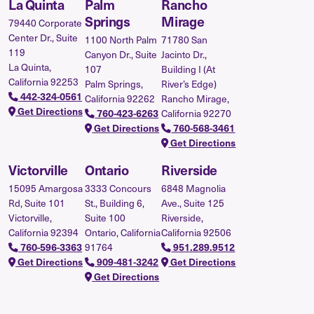
La Quinta
Palm
Rancho
Springs
Mirage
79440 Corporate
Center Dr., Suite
1100 North Palm
71780 San
119
Canyon Dr., Suite
Jacinto Dr.,
La Quinta,
107
Building I (At
California 92253
Palm Springs,
River’s Edge)
442-324-0561
California 92262
Rancho Mirage,
Get Directions
760-423-6263
California 92270
Get Directions
760-568-3461
Get Directions
Victorville
Ontario
Riverside
15095 Amargosa
3333 Concours
6848 Magnolia
Rd, Suite 101
St., Building 6,
Ave., Suite 125
Victorville,
Suite 100
Riverside,
California 92394
Ontario, California
California 92506
760-596-3363
91764
951.289.9512
Get Directions
909-481-3242
Get Directions
Get Directions