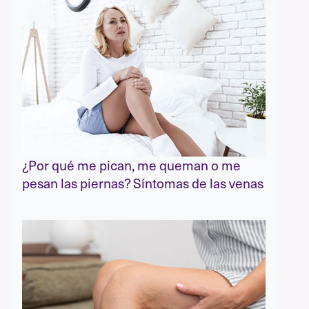
¿Por qué me pican, me queman o me
pesan las piernas? Síntomas de las venas
varicosas y arañas vasculares, y sus
causas