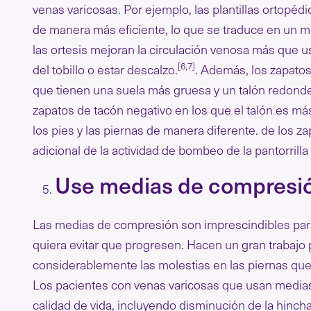
venas varicosas. Por ejemplo, las plantillas ortopédi
de manera más eficiente, lo que se traduce en un me
las ortesis mejoran la circulación venosa más que us
[6,7]
del tobillo o estar descalzo.
. Además, los zapatos
que tienen una suela más gruesa y un talón redond
zapatos de tacón negativo en los que el talón es más
los pies y las piernas de manera diferente. de los 
adicional de la actividad de bombeo de la pantorrill
Use medias de compresi
Las medias de compresión son imprescindibles para
quiera evitar que progresen. Hacen un gran trabajo
considerablemente las molestias en las piernas que
Los pacientes con venas varicosas que usan medias
calidad de vida, incluyendo disminución de la hincha