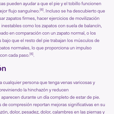
cas pueden ayudar a que el pie y el tobillo funcionen
[6]
jor flujo sanguíneo.
. Incluso se ha descubierto que
ar zapatos firmes, hacer ejercicios de movilización
 inestables como los zapatos con suela de balancín,
eado en comparación con un zapato normal, o los
 bajo que el resto del pie trabajan los músculos de
zapatos normales, lo que proporciona un impulso
[6]
a con cada paso.
.
ón
 cualquier persona que tenga venas varicosas y
 previniendo la hinchazón y reducen
 aparecen durante un día completo de estar de pie.
 de compresión reportan mejoras significativas en su
zón, dolor, pesadez, dolor, calambres en las piernas y