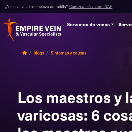
¿Alternativa al reemplazo de rodilla?
Conozca más sobre GAE
Servicios de venas
Servi
blogs
Síntomas y causas
Los maestros y l
varicosas: 6 cos