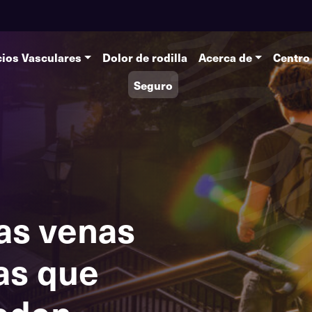
cios Vasculares
Dolor de rodilla
Acerca de
Centro
Seguro
as venas
as que