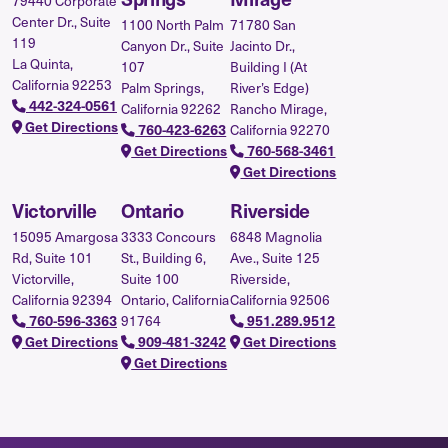
79440 Corporate
Center Dr., Suite
1100 North Palm
71780 San
119
Canyon Dr., Suite
Jacinto Dr.,
La Quinta,
107
Building I (At
California 92253
Palm Springs,
River’s Edge)
442-324-0561
California 92262
Rancho Mirage,
Get Directions
California 92270
760-423-6263
Get Directions
760-568-3461
Get Directions
Victorville
Ontario
Riverside
15095 Amargosa
3333 Concours
6848 Magnolia
Rd, Suite 101
St., Building 6,
Ave., Suite 125
Victorville,
Suite 100
Riverside,
California 92394
Ontario, California
California 92506
91764
760-596-3363
951.289.9512
Get Directions
909-481-3242
Get Directions
Get Directions