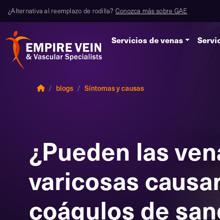
¿Alternativa al reemplazo de rodilla?
Conozca más sobre GAE
Servicios de venas
Servi
blogs
Síntomas y causas
¿Pueden las ven
varicosas causa
coágulos de san