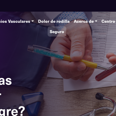
cios Vasculares
Dolor de rodilla
Acerca de
Centro
Seguro
as
r
gre?