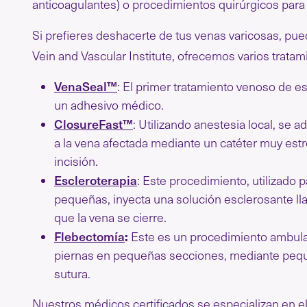
anticoagulantes) o procedimientos quirúrgicos para 
Si prefieres deshacerte de tus venas varicosas, p
Vein and Vascular Institute, ofrecemos varios trat
VenaSeal™
: El primer tratamiento venoso de es
un adhesivo médico.
ClosureFast™
: Utilizando anestesia local, se 
a la vena afectada mediante un catéter muy est
incisión.
Escleroterapia
: Este procedimiento, utilizado 
pequeñas, inyecta una solución esclerosante ll
que la vena se cierre.
Flebectomía
:
Este es un procedimiento ambulat
piernas en pequeñas secciones, mediante pequ
sutura.
Nuestros médicos certificados se especializan en el 