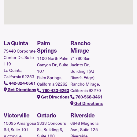
La Quinta
Palm
Rancho
Springs
Mirage
79440 Corporate
Center Dr., Suite
1100 North Palm
71780 San
119
Canyon Dr., Suite
Jacinto Dr.,
La Quinta,
107
Building I (At
California 92253
Palm Springs,
River’s Edge)
442-324-0561
California 92262
Rancho Mirage,
Get Directions
California 92270
760-423-6263
Get Directions
760-568-3461
Get Directions
Victorville
Ontario
Riverside
15095 Amargosa
3333 Concours
6848 Magnolia
Rd, Suite 101
St., Building 6,
Ave., Suite 125
Victorville,
Suite 100
Riverside,