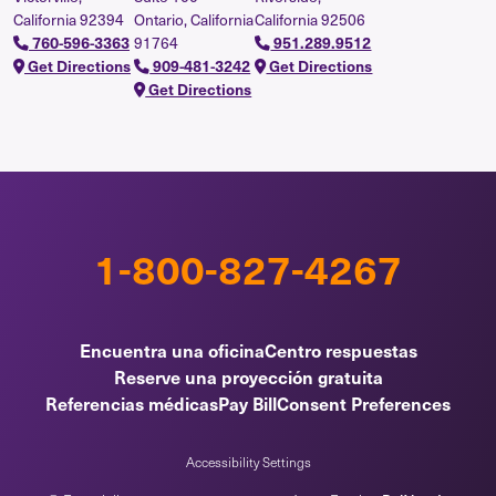
California 92394
Ontario, California
California 92506
91764
760-596-3363
951.289.9512
Get Directions
909-481-3242
Get Directions
Get Directions
1-800-827-4267
Encuentra una oficina
Centro respuestas
Reserve una proyección gratuita
Referencias médicas
Pay Bill
Consent Preferences
Accessibility Settings