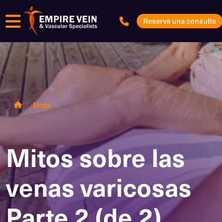
Menú
Reserva una consulta
blogs
Mitos sobre las
venas varicosas
Parte 2 (de 2)