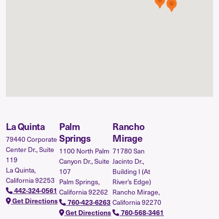
La Quinta
Palm
Rancho
Springs
Mirage
79440 Corporate
Center Dr., Suite
1100 North Palm
71780 San
119
Canyon Dr., Suite
Jacinto Dr.,
La Quinta,
107
Building I (At
California 92253
Palm Springs,
River’s Edge)
442-324-0561
California 92262
Rancho Mirage,
Get Directions
760-423-6263
California 92270
Get Directions
760-568-3461