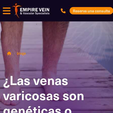
Menú
Reserva una consulta
blogs
¿Las venas
varicosas son
genéticas o