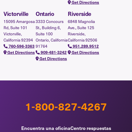
Get Directions
Victorville
Ontario
Riverside
15095 Amargosa
3333 Concours
6848 Magnolia
Rd, Suite 101
St., Building 6,
Ave., Suite 125
Victorville,
Suite 100
Riverside,
California 92394
Ontario, California
California 92506
760-596-3363
91764
951.289.9512
Get Directions
909-481-3242
Get Directions
Get Directions
1-800-827-4267
Encuentra una oficina
Centro respuestas