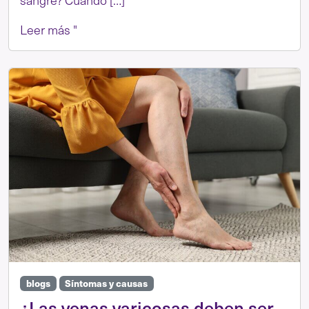
sangre? Cuando […]
Leer más "
blogs
Síntomas y causas
¿Las venas varicosas deben ser