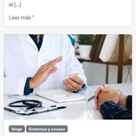
el […]
Leer más "
blogs
Síntomas y causas